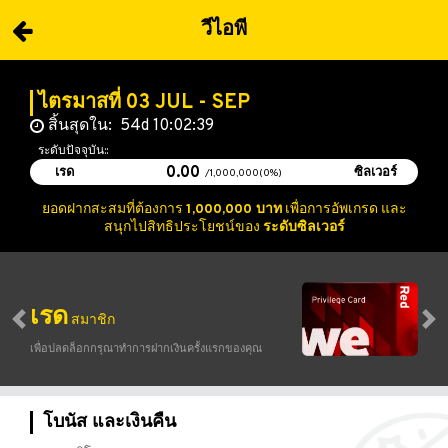
วีไอพี
ไตรมาสที่ 03 JUL - SEP
สิ้นสุดใน:
54
d
10
:
02
:
39
ระดับปัจจุบัน::
0.00
เรด
ซิลเวอร์
/1,000,000(0%)
ยอดฝากสะสมที่ต้องการ
1,000,000 บาท
เพื่อการอัพเกรด และ
สนุกไปสิทธิประโยชน์ของ
ระดับซิลเวอร์
เรด
สมาชิก
เพื่อปลดล็อกกรุณาทำการฝากเงินครั้งแรกของคุณ
โบนัส และเงินคืน