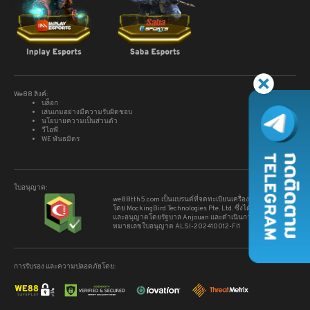
We88 ลิงค์:
บล็อก
เล่นเกมอย่างมีความรับผิดชอบ
นโยบายความเป็นส่วนตัว
วีไอพี
WE พันธมิตร
ใบอนุญาต:
we88tth5.com เป็นแบรนด์ที่จดทะเบียนเครื่องหมายการค้า
โดย MockingBird Technologies Pte. Ltd. ซึ่งได้รับการควบคุม
และอนุญาตโดยรัฐบาล Anjouan และดำเนินการภายใต้
หมายเลขใบอนุญาต ALSI-202410012-FI1
การรับรอง และความปลอดภัยโดย: