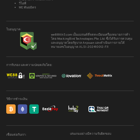
วีไอพี
WE พันธมิตร
ใบอนุญาต:
we88tth5.com เป็นแบรนด์ที่จดทะเบียนเครื่องหมายการค้า
โดย MockingBird Technologies Pte. Ltd. ซึ่งได้รับการควบคุม
และอนุญาตโดยรัฐบาล Anjouan และดำเนินการภายใต้
หมายเลขใบอนุญาต ALSI-202410012-FI1
การรับรอง และความปลอดภัยโดย:
วิธีการชำระเงิน:
เล่นเกมอย่างมีความรับผิดชอบ:
เชื่อมต่อกับเรา: