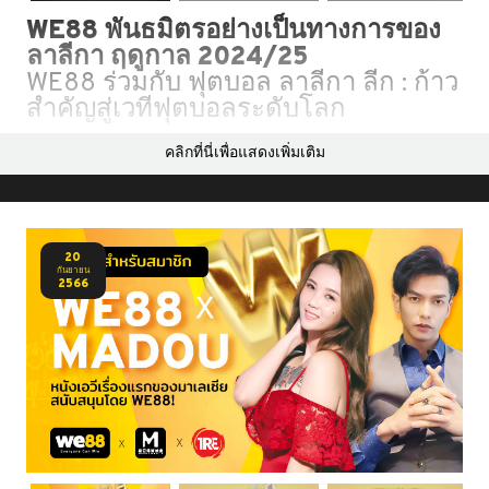
WE88 พันธมิตรอย่างเป็นทางการของ
ลาลีกา ฤดูกาล 2024/25
WE88 ร่วมกับ ฟุตบอล ลาลีกา ลีก : ก้าว
สำคัญสู่เวทีฟุตบอลระดับโลก
WE88 มีความภูมิใจอย่างยิ่งกับการร่วมเป็นพันธมิตรทางการ
คลิกที่นี่เพื่อแสดงเพิ่มเติม
ประชาสัมพันธ์อย่างเป็นทางการกับ ฟุตบอล ลาลีกา ลีก หนึ่งในลีก
ฟุตบอลที่ดีที่สุดของโลก!
ตลอดฤดูกาล 2024/25 โดยแบรนด์ WE88 จะถูกนำเสนอผ่าน ป้าย
โฆษณา LED ในสนามแข่งขันอย่างต่อเนื่อง เพื่อสร้างภาพลักษณ์
ของเราในฐานะแบรนด์ระดับโลกการแข่งขันฟุตบอลชั้นนำ
20
กันยายน
มุ่งสู่ผู้นำระดับโลก
2566
ความร่วมมือครั้งนี้จะนำ WE88 เข้าถึงแฟนบอลนับล้านทั่วเอเชีย
และทั่วโลก สะท้อนถึงความมุ่งมั่นของเราในการมอบความบันเทิง
ระดับพรีเมียม พร้อมทั้งเสริมความเชื่อมั่นในเว็บไซต์ของเราอย่าง
ต่อเนื่อง เป้าหมายของเราคือการเป็นปลายทางที่แฟนบอลไว้วางใจ
มากที่สุด
WE88 x SABA กีฬา: ผู้ให้บริการที่ผู้เล่นไว้ใจ
WE88 จับมือกับ SABA กีฬา หนึ่งในผู้ให้บริการการเดิมพันกีฬาชั้น
นำ เพื่อเปิดประสบการณ์ใหม่ให้กับสมาชิกของเราได้สนุกและเชียร์
ทีมที่ชอบอย่างมั่นใจ