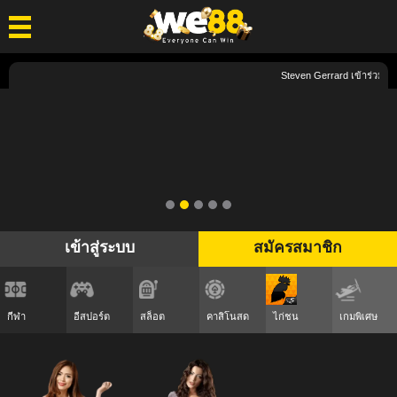
Steven Gerrard เข้าร่วมเป
เข้าสู่ระบบ
สมัครสมาชิก
กีฬา
อีสปอร์ต
สล็อต
คาสิโนสด
ไก่ชน
เกมพิเศษ