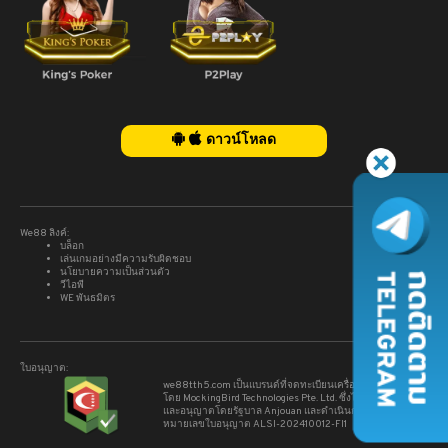
ดาวน์โหลด
We88 ลิงค์:
บล็อก
เล่นเกมอย่างมีความรับผิดชอบ
นโยบายความเป็นส่วนตัว
วีไอพี
WE พันธมิตร
ใบอนุญาต:
we88tth5.com เป็นแบรนด์ที่จดทะเบียนเครื่องหมายการค้า
โดย MockingBird Technologies Pte. Ltd. ซึ่งได้รับการควบคุม
และอนุญาตโดยรัฐบาล Anjouan และดำเนินการภายใต้
หมายเลขใบอนุญาต ALSI-202410012-FI1